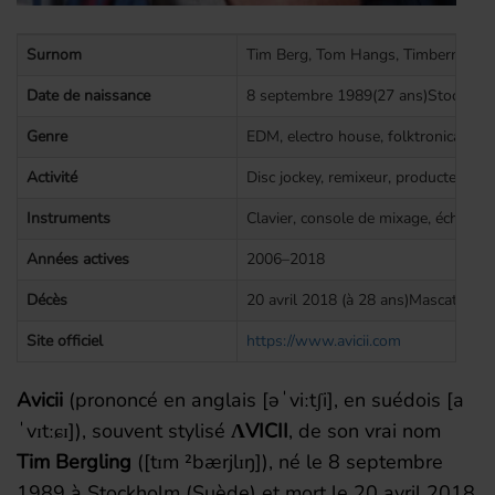
Surnom
Tim Berg, Tom Hangs, Timberman, 
Date de naissance
8 septembre 1989(27 ans)Stockhol
Genre
EDM, electro house, folktronica, ho
Activité
Disc jockey, remixeur, producteur, c
Instruments
Clavier, console de mixage, échantil
Années actives
2006–2018
Décès
20 avril 2018 (à 28 ans)Mascate (O
Site officiel
https://www.avicii.com
Avicii
(prononcé en anglais
[
ə
ˈ
v
i
ː
t
ʃ
i
]
, en suédois
[
a
ˈ
v
ɪ
t
ː
ɕɪ]
), souvent stylisé
ΛVICII
, de son vrai nom
Tim Bergling
(
[
t
ɪ
m
²
b
æ
r
j
l
ɪ
ŋ
]
), né le
8 septembre
1989
à Stockholm (Suède) et mort le
20 avril 2018