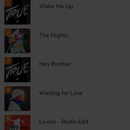
1
Wake Me Up
2
The Nights
3
Hey Brother
4
Waiting for Love
5
Levels - Radio Edit