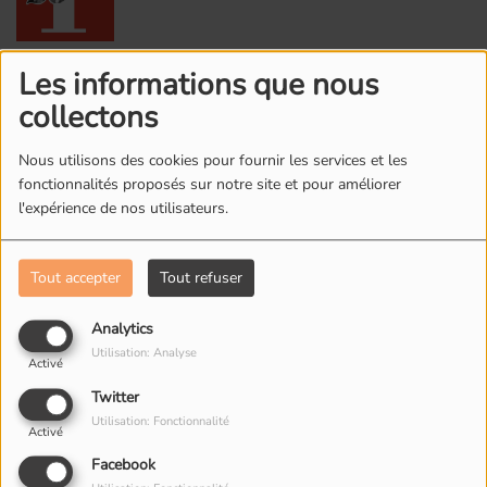
6
Addicted to You
Les informations que nous
collectons
Nous utilisons des cookies pour fournir les services et les
7
You Make Me
fonctionnalités proposés sur notre site et pour améliorer
l'expérience de nos utilisateurs.
Tout accepter
Tout refuser
8
Without You (feat. Sandro
Cavazza)
Analytics
Utilisation: Analyse
Activé
9
Twitter
I Could Be The One (Avicii
Utilisation: Fonctionnalité
Vs. Nicky Romero) - Radio
Activé
Edit
Facebook