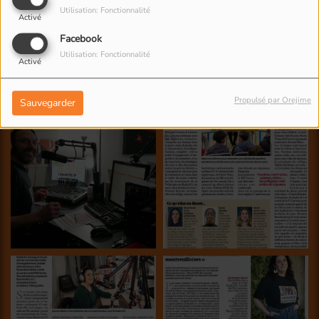
Utilisation: Fonctionnalité
Activé
Facebook
Utilisation: Fonctionnalité
Activé
NOS PHOTOS
Propulsé par Orejime
Sauvegarder