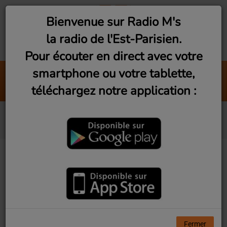
Bienvenue sur Radio M's
la radio de l'Est-Parisien.
Pour écouter en direct avec votre
smartphone ou votre tablette,
Interviews Pop-Rock (Vendredi 20h)
téléchargez notre application :
Radio M's (Laurent)
Notre appli mobile
07 JUIN 2026
Pour écouter Radio M's en
direct avec votre téléphone
Fermer