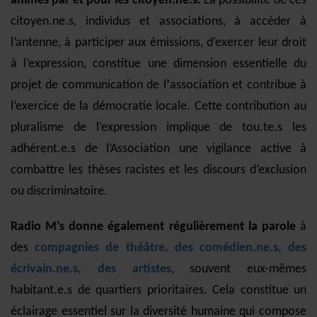
animés par et pour les citoyen.ne.s.
La possibilité de ces
citoyen.ne.s, individus et associations, à accéder à
l’antenne, à participer aux émissions, d’exercer leur droit
à l’expression, constitue une dimension essentielle du
projet de communication de l
’
a
ssociation
et contribue à
l’exercice de la démocratie locale. Cette contribution au
pluralisme de l’expression implique de tou.te.s les
adhérent.e.s de l’Association une vigilance active à
combattre les thèses racistes et les discours d’exclusion
ou discriminatoire.
Radio M’s donne également régulièrement la parole
à
des
compagnies de théâtre, des comédien.ne.s, des
écrivain.ne.s, des artistes
, souvent eux-mêmes
habitant.e.s de quartiers prioritaires. Cela constitue un
éclairage essentiel sur la diversité humaine qui compose