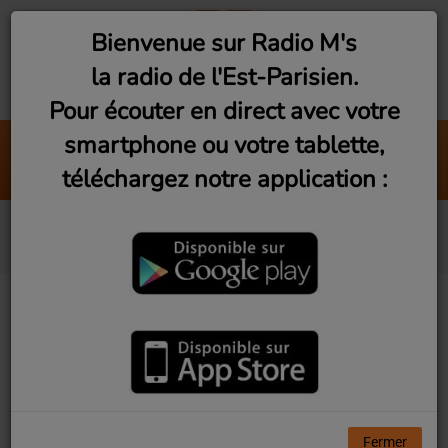
Bienvenue sur Radio M's
la radio de l'Est-Parisien.
Pour écouter en direct avec votre
smartphone ou votre tablette,
Funk anthology (Jeudi 21h)
téléchargez notre application :
Radio M's (Dj Vibe)
Qui sommes nous ?
08 MARS 2018
Radio M’s
est une radio web de l’est-parisien
implantée
à Montreuil (93). Elle a vu le jour en février 2018, à
l’initiative d’une petite équipe ancrée dans le tissu
Fermer