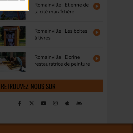
Romainville : Etienne de
la cité maraîchère
Romainville : Les boites
à livres
Romainville : Dorine
restauratrice de peinture
RETROUVEZ-NOUS SUR