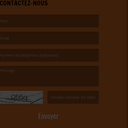
CONTACTEZ-NOUS
e nom est obligatoire. )
’email est obligatoire. )
e message est obligatoire. )
(Captcha invalide. )
Envoyer