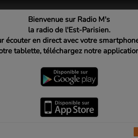
Bienvenue sur Radio M's
adio
Musique
Médias
C
la radio de l'Est-Parisien.
r écouter en direct avec votre smartphon
otre tablette, téléchargez notre application
ub de Volleyball
r Radio M's
I
J
K
L
M
N
O
P
Q
R
S
T
U
V
X
Y
Z