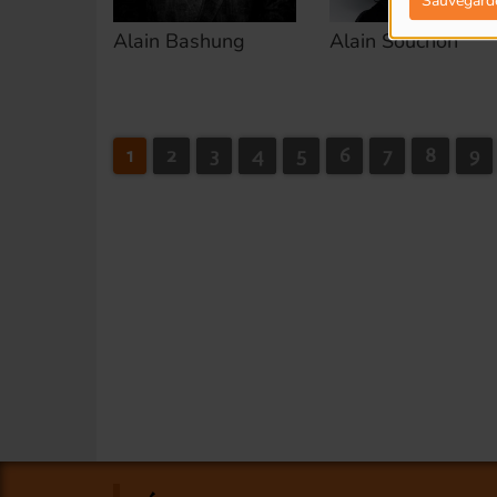
Sauvegard
Alain Bashung
Alain Souchon
1
2
3
4
5
6
7
8
9