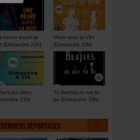
ivre avec le VIH
Club M's le Mix by
Dance Cl
Dimanche 20h)
David (Lundi, jeudi et
(Samedi 
samedi 23h)
o Beatles or not to
Fan de Funk (Samedi
Good Mor
e (Dimanche 19h)
21h)
(Samedi 
18h30)
DERNIERS REPORTAGES