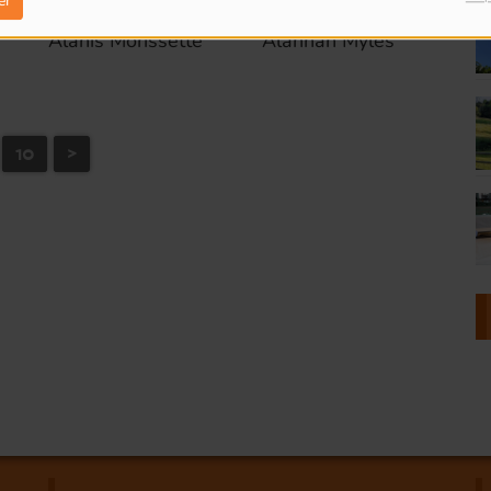
er
Alanis Morissette
Alannah Myles
10
>