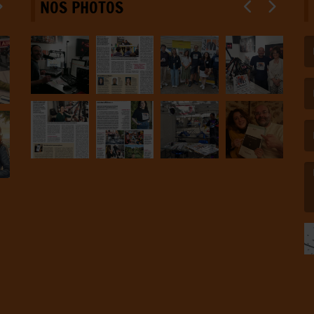
NOS PHOTOS
(L
(L
(L