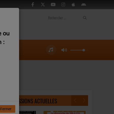
ontact
e ou
 :
NOS ÉMISSIONS ACTUELLES
Fermer