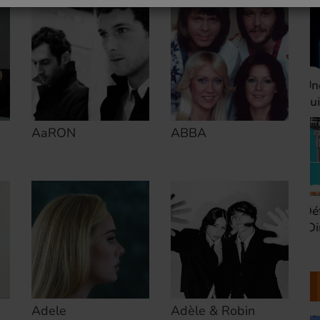
Une heure avant la
V
nuit (Dimanche 22h)
(
AaRON
ABBA
Défaire les idées
T
(Dimanche 21h)
b
Adele
Adèle & Robin