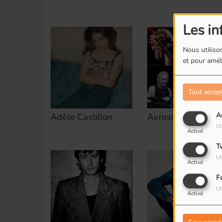
Les in
Nous utilison
et pour améli
Tout accep
A
Adèle Castillon
Aerosmith
Ut
Activé
T
Ut
Activé
F
Ut
Activé