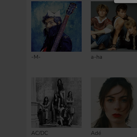
-M-
a-ha
AC/DC
Adé