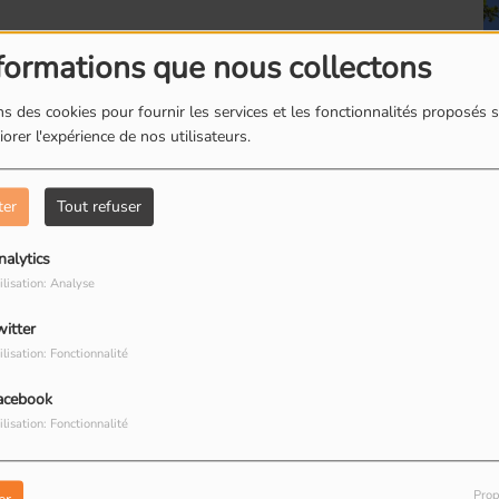
formations que nous collectons
s des cookies pour fournir les services et les fonctionnalités proposés s
orer l'expérience de nos utilisateurs.
Romainville : Etienne
R
de la cité maraîchère
r
p
ter
Tout refuser
nalytics
AGA
Aimé Simone
ilisation: Analyse
witter
Romainville : Les
R
ilisation: Fonctionnalité
boites à livres
d
acebook
ilisation: Fonctionnalité
Prop