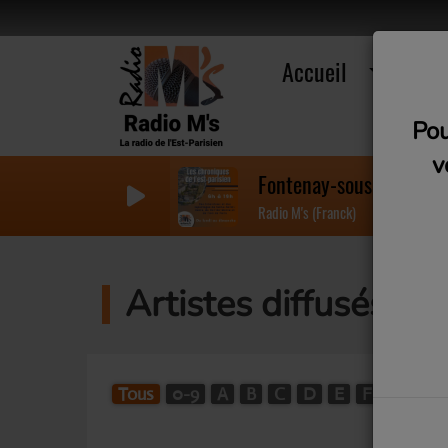
Accueil
R
Pou
v
Fontenay-sous-bois : Cl
Radio M's (Franck)
Artistes diffusés su
Tous
0-9
A
B
C
D
E
F
G
H
W