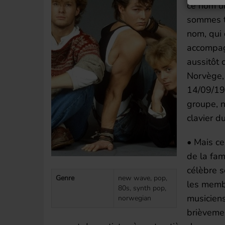
ce nom un
sommes to
nom, qui 
accompag
aussitôt 
Norvège,
14/09/19
groupe, 
clavier d
• Mais ce
de la fam
célèbre s
Genre
new wave, pop,
les memb
80s, synth pop,
musiciens
norwegian
brièvemen