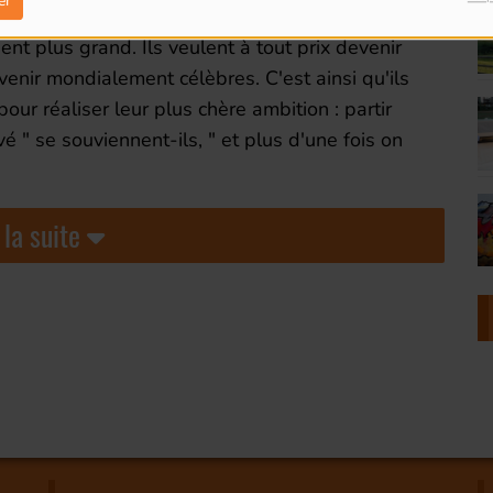
er
oupe " Bridges " n'y est plus. Fatigués de cette
ent plus grand. Ils veulent à tout prix devenir
evenir mondialement célèbres. C'est ainsi qu'ils
our réaliser leur plus chère ambition : partir
é " se souviennent-ils, " et plus d'une fois on
 la suite