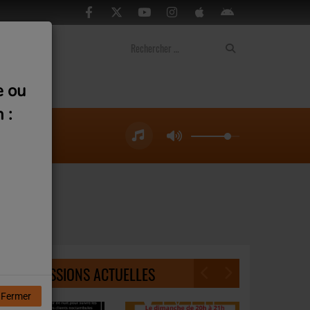
ontact
e ou
 :
NOS ÉMISSIONS ACTUELLES
Fermer