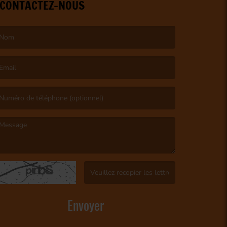
CONTACTEZ-NOUS
e nom est obligatoire. )
’email est obligatoire. )
e message est obligatoire. )
(Captcha invalide. )
Envoyer