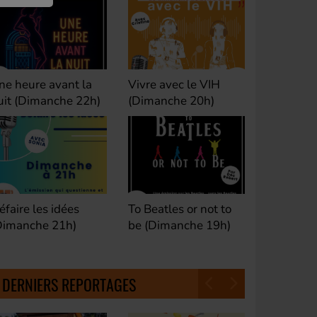
ivre avec le VIH
Club M's le Mix by
Dance Cl
Dimanche 20h)
David (Lundi, jeudi et
(Samedi 
samedi 23h)
o Beatles or not to
Fan de Funk (Samedi
Good Mor
e (Dimanche 19h)
21h)
(Samedi 
18h30)
DERNIERS REPORTAGES