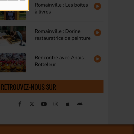
Romainville : Les boites
à livres
Romainville : Dorine
restauratrice de peinture
Rencontre avec Anais
Rotteleur
RETROUVEZ-NOUS SUR