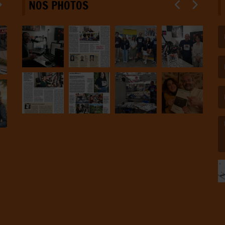
NOS PHOTOS
(L
(L
(L