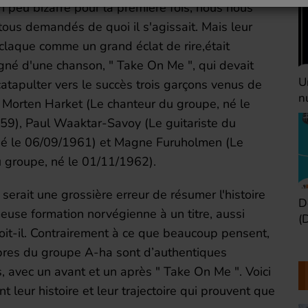
 peu bizarre pour la première fois, nous nous
us demandés de quoi il s'agissait. Mais leur
claque comme un grand éclat de rire,était
né d'une chanson, " Take On Me ", qui devait
Une heure avant la
V
catapulter vers le succès trois garçons venus de
nuit (Dimanche 22h)
(
 Morten Harket (Le chanteur du groupe, né le
59), Paul Waaktar-Savoy (Le guitariste du
né le 06/09/1961) et Magne Furuholmen (Le
u groupe, né le 01/11/1962).
 serait une grossière erreur de résumer l'histoire
Défaire les idées
T
euse formation norvégienne à un titre, aussi
(Dimanche 21h)
b
oit-il. Contrairement à ce que beaucoup pensent,
res du groupe A-ha sont d’authentiques
, avec un avant et un après " Take On Me ". Voici
t leur histoire et leur trajectoire qui prouvent que