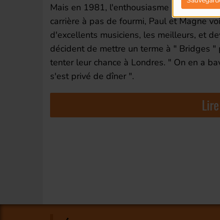
Sauvegard
Mais en 1981, l'enthousiasme au sein du gr
carrière à pas de fourmi, Paul et Magne voi
d'excellents musiciens, les meilleurs, et d
décident de mettre un terme à " Bridges " p
tenter leur chance à Londres. " On en a bav
s'est privé de dîner ".
Lire