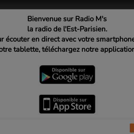
Bienvenue sur Radio M's
adio
Musique
Médias
C
la radio de l'Est-Parisien.
r écouter en direct avec votre smartphon
otre tablette, téléchargez notre application
E DU GROUPE
 Vous avez dit A-ha ? Lorsque nous avons entendu