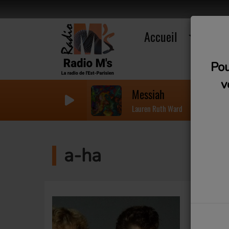
Accueil
R
Pou
v
Messiah
Lauren Ruth Ward
a-ha
HISTOIR
• A-ha ?