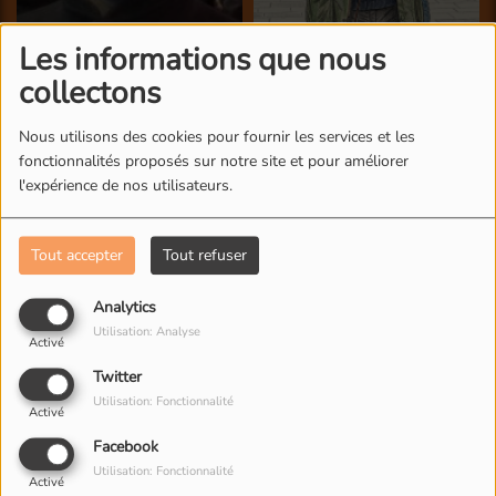
Les informations que nous
collectons
Nous utilisons des cookies pour fournir les services et les
fonctionnalités proposés sur notre site et pour améliorer
l'expérience de nos utilisateurs.
Tout accepter
Tout refuser
Analytics
Utilisation: Analyse
Activé
Twitter
NOS PHOTOS
Utilisation: Fonctionnalité
Activé
Facebook
Utilisation: Fonctionnalité
Activé