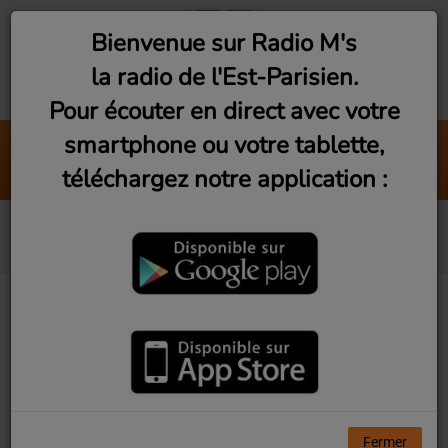
Bienvenue sur Radio M's
la radio de l'Est-Parisien.
Pour écouter en direct avec votre
smartphone ou votre tablette,
Flash Info
téléchargez notre application :
Chroniques
Lionel
Lionel est l’animateur de
l’émission "
La Zic dans la Soc
"
le mardi à 19h.
La musique est partout dans
Fermer