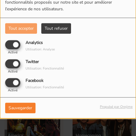
fonctionnalités proposés sur notre site et pour améliorer
l'expérience de nos utilisateurs.
9
Riverside
Tout accepter
Tout refuser
10
Analytics
Don't Cross The River
Utilisation: Analyse
Activé
Twitter
Utilisation: Fonctionnalité
Activé
Top Albums
Facebook
Utilisation: Fonctionnalité
Activé
Propulsé par Orejime
Sauvegarder
America
Homecoming