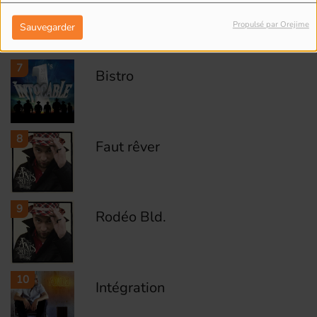
José
Propulsé par Orejime
Sauvegarder
7
Bistro
8
Faut rêver
9
Rodéo Bld.
10
Intégration