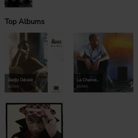
Top Albums
Gadjo Décalé
La Chance...
pistes
pistes