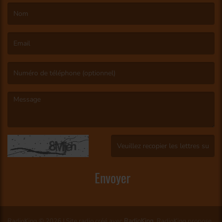
(Le nom est obligatoire. )
(L’email est obligatoire. )
(Le message est obligatoire. )
(Captcha invalide. )
Envoyer
RadioKing © 2026 | Site radio créé avec
RadioKing
. RadioKing propose