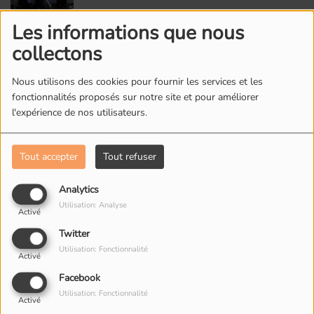
Les informations que nous
2
Avec le vent
collectons
Nous utilisons des cookies pour fournir les services et les
fonctionnalités proposés sur notre site et pour améliorer
3
Reggablues
l'expérience de nos utilisateurs.
Tout accepter
Tout refuser
4
Dans Tes Yeux
Analytics
Utilisation: Analyse
Activé
Twitter
5
Mon Métro
Utilisation: Fonctionnalité
Activé
Facebook
Utilisation: Fonctionnalité
Activé
6