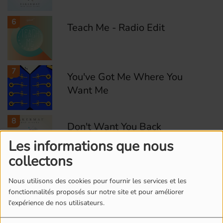
6
Teach Me - Radio Edit
7
You've Got Me Where You
Want Me
8
Don't Want You Back
Les informations que nous
collectons
9
Vandaag - Original Mix
Nous utilisons des cookies pour fournir les services et les
fonctionnalités proposés sur notre site et pour améliorer
l'expérience de nos utilisateurs.
10