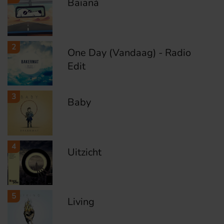
Baianá
2
One Day (Vandaag) - Radio
Edit
3
Baby
4
Uitzicht
5
Living