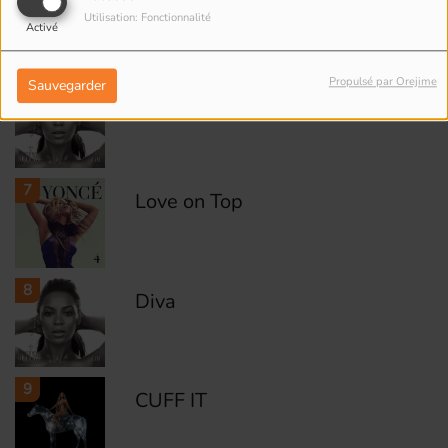
Sweet Dreams
Utilisation: Fonctionnalité
Activé
Propulsé par Orejime
Sauvegarder
6
If I Were a Boy
7
Love on Top
8
Diva
9
CUFF IT