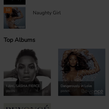
10
Naughty Girl
Top Albums
I AM...SASHA FIERCE
Dangerously in Love
pistes
pistes