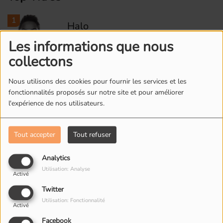
1
Halo
Les informations que nous
collectons
2
Crazy in Love (feat. JAY-Z)
Nous utilisons des cookies pour fournir les services et les
fonctionnalités proposés sur notre site et pour améliorer
l'expérience de nos utilisateurs.
3
Single Ladies (Put a Ring
Tout accepter
Tout refuser
on It)
Analytics
4
Utilisation: Analyse
Irreplaceable
Activé
Twitter
Utilisation: Fonctionnalité
Activé
5
Facebook