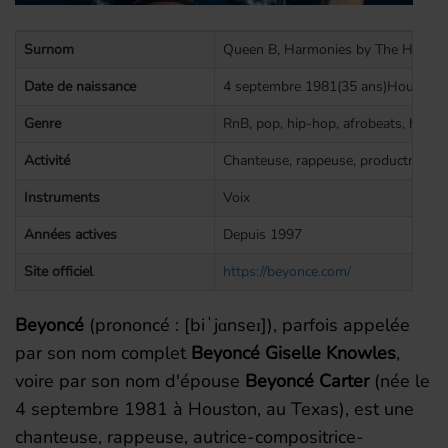
Surnom
Queen B, Harmonies by The Hive, Thi
Date de naissance
4 septembre 1981(35 ans)Houston, 
Genre
RnB, pop, hip-hop, afrobeats, house,
Activité
Chanteuse, rappeuse, productrice, ac
Instruments
Voix
Années actives
Depuis 1997
Site officiel
https://beyonce.com/
Beyoncé
(prononcé :
[biˈjɑnseɪ]
), parfois appelée
par son nom complet
Beyoncé Giselle Knowles
,
voire par son nom d'épouse
Beyoncé Carter
(née le
4 septembre 1981
à Houston, au Texas), est une
chanteuse, rappeuse, autrice-compositrice-