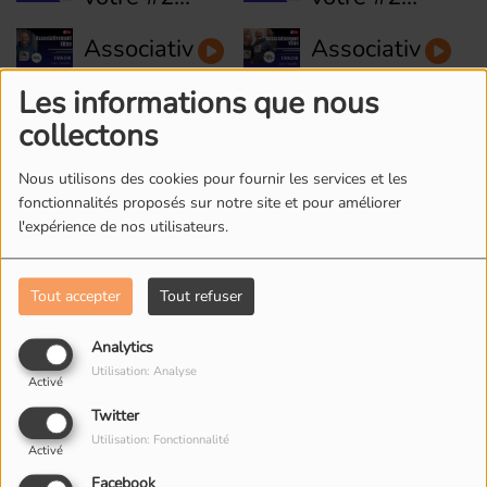
-
-
Associativement
Associativemen
AccessiJeux
Association
votre #27
votre #26
OPPERA
Les informations que nous
- Terrain
- Asso
Associativement
Associativemen
collectons
d'aventure
Sportive
votre #25
votre #24
La petite
et
Nous utilisons des cookies pour fournir les services et les
: La régie
: L'Union
plage de
Citoyenne
fonctionnalités proposés sur notre site et pour améliorer
du vélo
des
Bagnolet
l'expérience de nos utilisateurs.
de Pantin
Familles
Laïques
Tout accepter
Tout refuser
L'ÉQUIPE DE RADIO M'S
Analytics
Utilisation: Analyse
Activé
Twitter
Utilisation: Fonctionnalité
Activé
Facebook