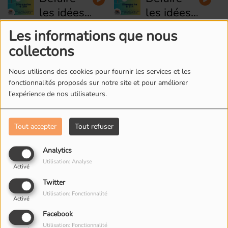
Prévention
sentir
les idées
les idées
et
libre ?
#6 -
#5 -
sensibilisation
Les informations que nous
Défaire
Défaire
L'activité
L'Académie
aux
collectons
les idées
les idées
physique
Populaire
violences
#4 - Le
#3 - Nos
lors de la
intrafamiliales
Nous utilisons des cookies pour fournir les services et les
soin par
P'tites
petite
fonctionnalités proposés sur notre site et pour améliorer
l'art-
Sorties
l'expérience de nos utilisateurs.
enfance
thérapie
L'ÉQUIPE DE RADIO M'S
Tout accepter
Tout refuser
Analytics
Utilisation: Analyse
Activé
Twitter
Utilisation: Fonctionnalité
Activé
Facebook
Utilisation: Fonctionnalité