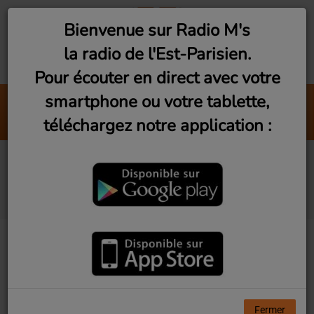
Bienvenue sur Radio M's
la radio de l'Est-Parisien.
Pour écouter en direct avec votre
smartphone ou votre tablette,
In The Stars
téléchargez notre application :
The Rolling Stones
To Beatles or not to be
(Dimanche 19h)
Fermer