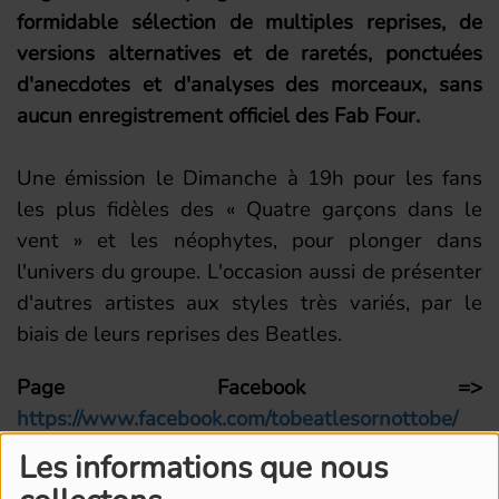
formidable sélection de multiples reprises, de
versions alternatives et de raretés, ponctuées
d'anecdotes et d'analyses des morceaux, sans
aucun enregistrement officiel des Fab Four.
Une émission le Dimanche à 19h pour les fans
les plus fidèles des « Quatre garçons dans le
vent » et les néophytes, pour plonger dans
l'univers du groupe. L'occasion aussi de présenter
d'autres artistes aux styles très variés, par le
biais de leurs reprises des Beatles.
Page Facebook =>
https://www.facebook.com/tobeatlesornottobe/
Les informations que nous