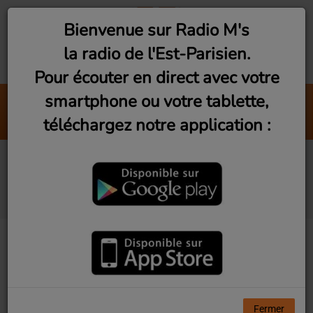
Bienvenue sur Radio M's
la radio de l'Est-Parisien.
Pour écouter en direct avec votre
smartphone ou votre tablette,
Live Vibes (Vendredi 19h)
téléchargez notre application :
Radio M's
Avant le 3e verre
(Mercredi 19h)
Fermer