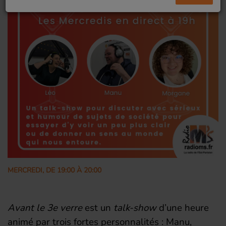
MERCREDI, DE 19:00 À 20:00
Avant le 3e verre
est un
talk-show
d’une heure
animé par trois fortes personnalités : Manu,