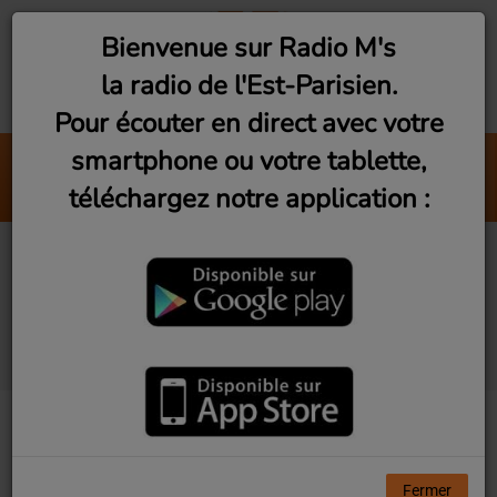
Bienvenue sur Radio M's
la radio de l'Est-Parisien.
Pour écouter en direct avec votre
smartphone ou votre tablette,
Bagnolet : Philippe de La
téléchargez notre application :
Radio M's (Franck)
Club M's le Mix by
David (Lundi, jeudi et
samedi 23h)
Fermer