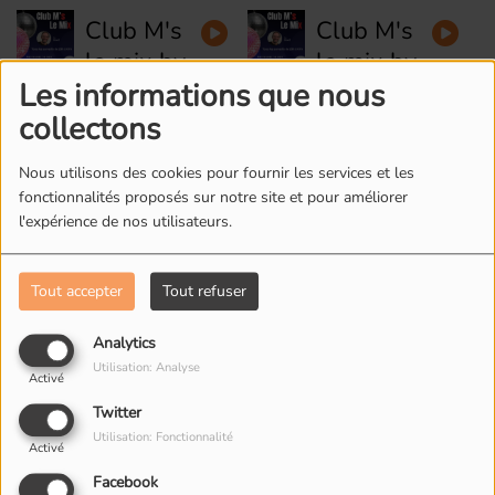
David
David
Club M's
Club M's
#28
#27
le mix by
le mix by
Les informations que nous
David
David
Club M's
Club M's
#26
#25
collectons
le mix by
le mix by
David
David
Nous utilisons des cookies pour fournir les services et les
fonctionnalités proposés sur notre site et pour améliorer
#24
#23
l'expérience de nos utilisateurs.
Tout accepter
Tout refuser
L'ÉQUIPE DE RADIO M'S
Analytics
Utilisation: Analyse
Activé
Twitter
Utilisation: Fonctionnalité
Activé
Facebook