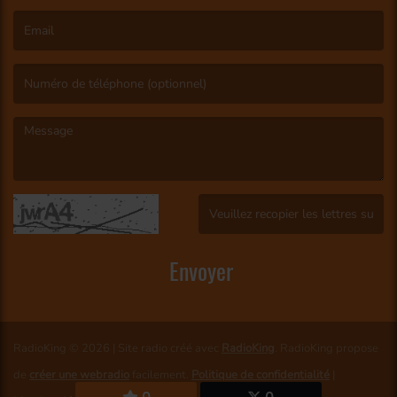
(Le nom est obligatoire. )
(L’email est obligatoire. )
(Le message est obligatoire. )
(Captcha invalide. )
Envoyer
RadioKing © 2026 | Site radio créé avec
RadioKing
. RadioKing propose
de
créer une webradio
facilement.
Politique de confidentialité
|