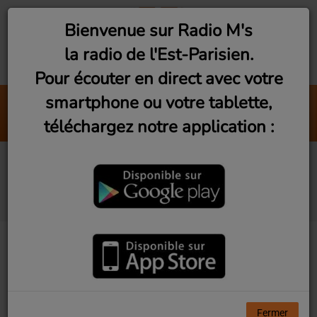
Bienvenue sur Radio M's
la radio de l'Est-Parisien.
Pour écouter en direct avec votre
smartphone ou votre tablette,
Les artistes de l'est paris
téléchargez notre application :
Radio M's (Pauline Ziadé)
Dance Classic (Samedi
19h)
Fermer