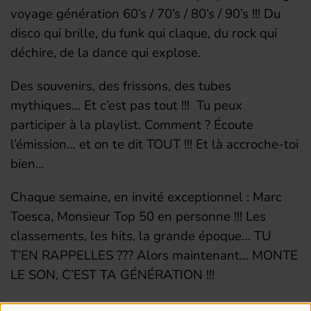
voyage génération 60’s / 70’s / 80’s / 90’s !!! Du
disco qui brille, du funk qui claque, du rock qui
déchire, de la dance qui explose.
Des souvenirs, des frissons, des tubes
mythiques… Et c’est pas tout !!! Tu peux
participer à la playlist. Comment ? Écoute
l’émission… et on te dit TOUT !!! Et là accroche-toi
bien…
Chaque semaine, en invité exceptionnel : Marc
Toesca, Monsieur Top 50 en personne !!! Les
classements, les hits, la grande époque… TU
T’EN RAPPELLES ??? Alors maintenant… MONTE
LE SON, C’EST TA GÉNÉRATION !!!
Le podcasts =>