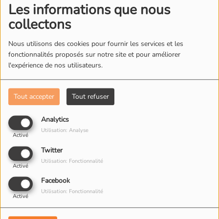
Les informations que nous
https://danceclassicbydjroms.lepodcast.fr/
collectons
Nous utilisons des cookies pour fournir les services et les
fonctionnalités proposés sur notre site et pour améliorer
l'expérience de nos utilisateurs.
L'ÉQUIPE DE RADIO M'S
Tout accepter
Tout refuser
Analytics
Utilisation: Analyse
Activé
Twitter
Utilisation: Fonctionnalité
Activé
Facebook
Utilisation: Fonctionnalité
Activé