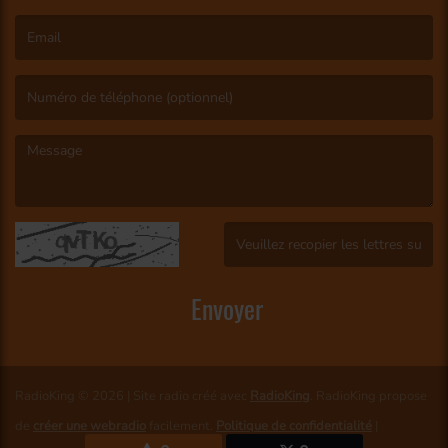
(Le nom est obligatoire. )
(L’email est obligatoire. )
(Le message est obligatoire. )
(Captcha invalide. )
Envoyer
RadioKing © 2026 | Site radio créé avec
RadioKing
. RadioKing propose
de
créer une webradio
facilement.
Politique de confidentialité
|