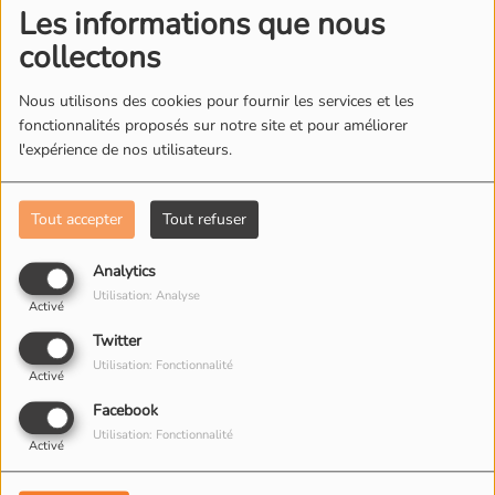
Les informations que nous
collectons
Nous utilisons des cookies pour fournir les services et les
fonctionnalités proposés sur notre site et pour améliorer
l'expérience de nos utilisateurs.
L'ÉQUIPE DE RADIO M'S
Tout accepter
Tout refuser
Analytics
Utilisation: Analyse
Activé
Twitter
Utilisation: Fonctionnalité
Activé
Facebook
Utilisation: Fonctionnalité
Activé