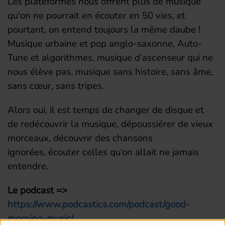
Les plateformes nous offrent plus de musique
qu'on ne pourrait en écouter en 50 vies, et
pourtant, on entend toujours la même daube !
Musique urbaine et pop anglo-saxonne, Auto-
Tune et algorithmes, musique d’ascenseur qui ne
nous élève pas, musique sans histoire, sans âme,
sans cœur, sans tripes.
Alors oui, il est temps de changer de disque et
de redécouvrir la musique, dépoussiérer de vieux
morceaux, découvrir des chansons
ignorées, écouter celles qu’on allait ne jamais
entendre.
Le podcast =>
https://www.podcastics.com/podcast/good-
morning-music/