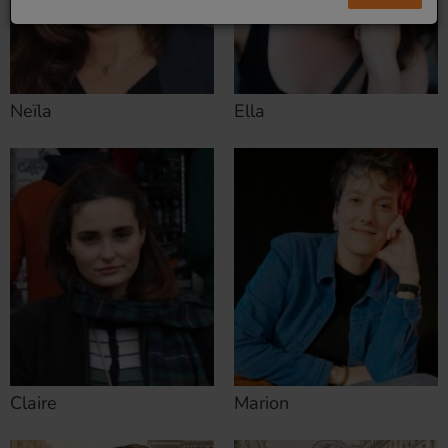
Neïla
Ella
Claire
Marion