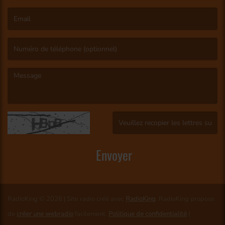
(Le nom est obligatoire. )
(L’email est obligatoire. )
(Le message est obligatoire. )
(Captcha invalide. )
Envoyer
RadioKing © 2026 | Site radio créé avec
RadioKing
. RadioKing propose
de
créer une webradio
facilement.
Politique de confidentialité
|