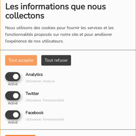
Les informations que nous
collectons
Nous utilisons des cookies pour fournir les services et les
fonctionnalités proposés sur notre site et pour améliorer
l'expérience de nos utilisateurs.
Tout accepter
Tout refuser
Analytics
Utilisation: Analyse
Activé
NOS PHOTOS
Twitter
Utilisation: Fonctionnalité
Activé
Facebook
Utilisation: Fonctionnalité
Activé