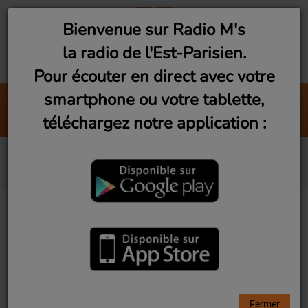
Bienvenue sur Radio M's
la radio de l'Est-Parisien.
Pour écouter en direct avec votre
smartphone ou votre tablette,
Club M's le mix by David #08
téléchargez notre application :
Radio M's (David)
Photos
Radio M's
Fermer