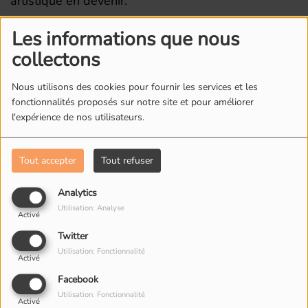
artistique en devenir.
Site web :
https://www.gauguery.com/
Les informations que nous
collectons
Une chronique réalisée par Pauline Ziadé.
Nous utilisons des cookies pour fournir les services et les
fonctionnalités proposés sur notre site et pour améliorer
l'expérience de nos utilisateurs.
L'ÉQUIPE DE RADIO M'S
Tout accepter
Tout refuser
Analytics
Utilisation: Analyse
Activé
Twitter
Utilisation: Fonctionnalité
Activé
Facebook
Utilisation: Fonctionnalité
Activé