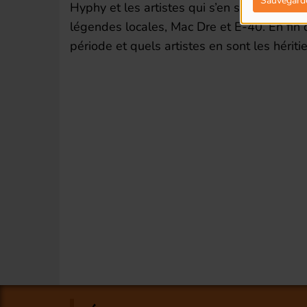
Sauvegard
Hyphy et les artistes qui s’en sont revendi
légendes locales, Mac Dre et E-40. En fin d
période et quels artistes en sont les héritie