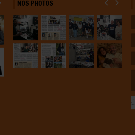
NOS PHOTOS
(L
(L
(L