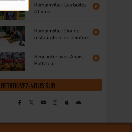
Romainville : Les boites
à livres
Romainville : Dorine
restauratrice de peinture
Rencontre avec Anais
Rotteleur
RETROUVEZ-NOUS SUR