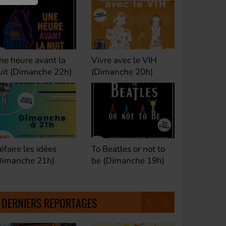
ivre avec le VIH
Club M's le Mix by
Dance Cl
Dimanche 20h)
David (Lundi, jeudi et
(Samedi 
samedi 23h)
o Beatles or not to
Fan de Funk (Samedi
Good Mor
e (Dimanche 19h)
21h)
(Samedi 
18h30)
DERNIERS REPORTAGES