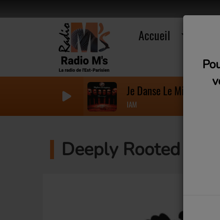
Accueil
R
Pou
v
Je Danse Le Mia
IAM
Deeply Rooted #2 : 