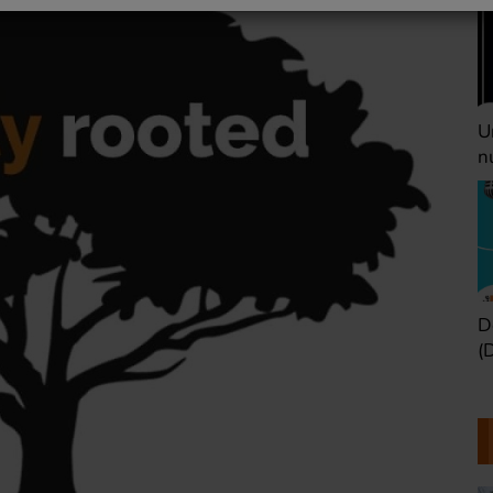
Une heure avant la
V
nuit (Dimanche 22h)
(
Défaire les idées
T
(Dimanche 21h)
b