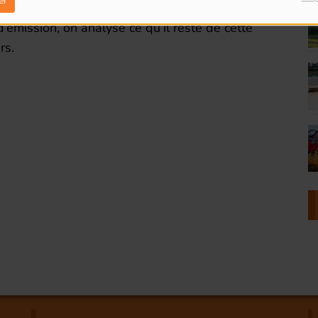
er
qués, en insistant tout particulièrement sur deux
’émission, on analyse ce qu’il reste de cette
rs.