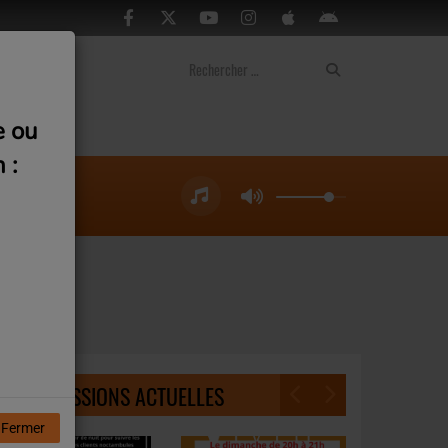
ontact
e ou
 :
NOS ÉMISSIONS ACTUELLES
Fermer