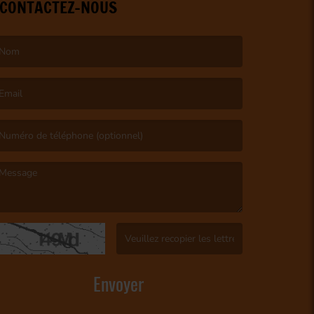
CONTACTEZ-NOUS
e nom est obligatoire. )
’email est obligatoire. )
e message est obligatoire. )
(Captcha invalide. )
Envoyer