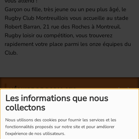
vous attend !
Garçon ou fille, très jeune ou un peu plus âgé, le
Rugby Club Montreuillois vous accueille au stade
Robert Barran, 21 rue des Roches à Montreuil.
Rugby loisir ou compétition, vous trouverez
rapidement votre place parmi les onze équipes du
Club.
L'ÉQUIPE DE RADIO M'S
Les informations que nous
collectons
Nous utilisons des cookies pour fournir les services et les
fonctionnalités proposés sur notre site et pour améliorer
l'expérience de nos utilisateurs.