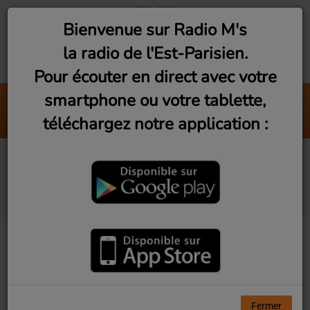
Bienvenue sur Radio M's
la radio de l'Est-Parisien.
Pour écouter en direct avec votre
smartphone ou votre tablette,
Mrs Robinson
téléchargez notre application :
Simon & Garfunkel
Vu d'Ici! Ep1 - Rugby
Club Montreuillois
Fermer