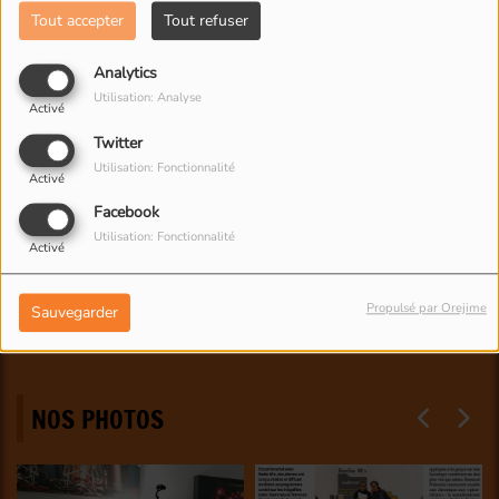
Tout accepter
Tout refuser
Analytics
Utilisation: Analyse
Activé
Twitter
Utilisation: Fonctionnalité
Activé
Facebook
Utilisation: Fonctionnalité
Activé
Propulsé par Orejime
Sauvegarder
NOS PHOTOS