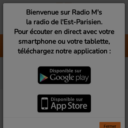
Bienvenue sur Radio M's
la radio de l'Est-Parisien.
Pour écouter en direct avec votre
smartphone ou votre tablette,
You Know What I Need
téléchargez notre application :
Pnau et Troye Sivan
Vu d'Ici! Ep10 - Les
bouchons d'amour
Fermer