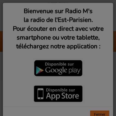
Bienvenue sur Radio M's
la radio de l'Est-Parisien.
Pour écouter en direct avec votre
smartphone ou votre tablette,
Club M's le mix by David #08
téléchargez notre application :
Radio M's (David)
Vu d'Ici! Ep4 - Le
Restaurant La Pêche
Fermer