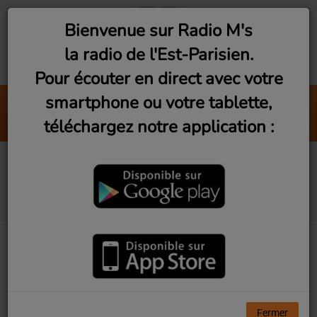
Bienvenue sur Radio M's
la radio de l'Est-Parisien.
Pour écouter en direct avec votre
smartphone ou votre tablette,
La Fin du Moi, le Déb
téléchargez notre application :
HK & Les Saltimbanks
Vu d'Ici! Ep6 - Le rucher
école de Montreuil
Fermer