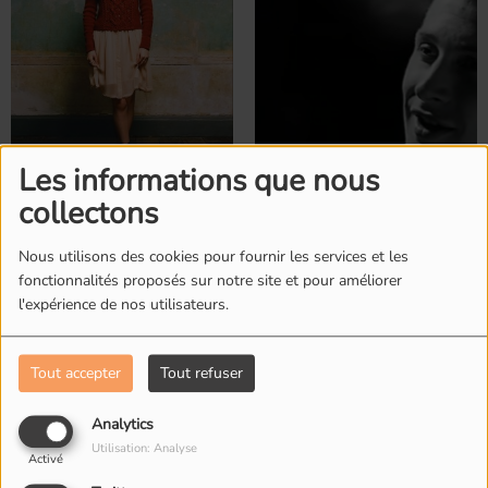
Les informations que nous
Birdy
Black
collectons
Nous utilisons des cookies pour fournir les services et les
fonctionnalités proposés sur notre site et pour améliorer
l'expérience de nos utilisateurs.
Tout accepter
Tout refuser
Analytics
Utilisation: Analyse
Blankass
blink-182
Activé