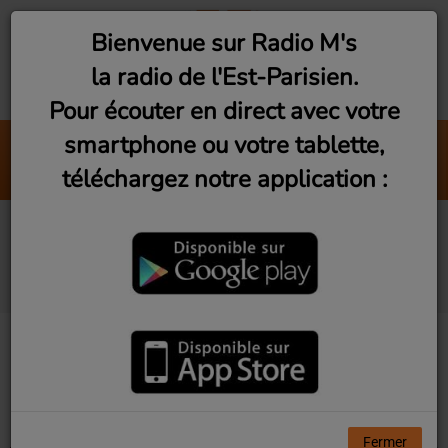
Bienvenue sur Radio M's
la radio de l'Est-Parisien.
Pour écouter en direct avec votre
smartphone ou votre tablette,
Grease
téléchargez notre application :
Frankie Valli
Artistes diffusés sur
Radio M's
Tous
0-9
A
B
C
D
E
F
G
H
I
J
K
L
M
N
O
P
Q
R
S
T
U
V
W
X
Y
Z
Fermer