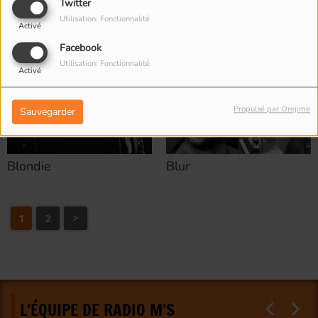
Twitter
Utilisation: Fonctionnalité
Activé
Facebook
Utilisation: Fonctionnalité
Activé
Propulsé par Orejime
Sauvegarder
Blondie
Blur
1
2
>
L'ÉQUIPE DE RADIO M'S