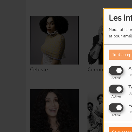
Les in
Nous utilison
et pour améli
Tout accep
A
Celeste
Cerrone
Ut
Activé
T
Ut
Activé
F
Ut
Activé