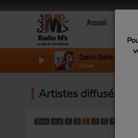
Accueil
R
Pou
v
Contre-Soirée
St Graal
Artistes diffusés su
Tous
0-9
A
B
C
D
E
F
G
H
W