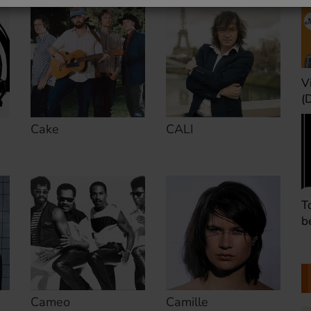
Une heure avant la
V
nuit (Dimanche 22h)
(
Cake
CALI
Défaire les idées
T
(Dimanche 21h)
b
Cameo
Camille