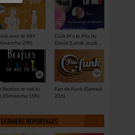
ivre avec le VIH
Club M's le Mix by
Dance Cl
Dimanche 20h)
David (Lundi, jeudi et
(Samedi 
samedi 23h)
o Beatles or not to
Fan de Funk (Samedi
Good Mor
e (Dimanche 19h)
21h)
(Samedi 
18h30)
DERNIERS REPORTAGES