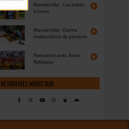
Romainville : Les boites
à livres
Romainville : Dorine
restauratrice de peinture
Rencontre avec Anais
Rotteleur
RETROUVEZ-NOUS SUR