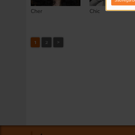
Sauvegard
Cher
Chic
1
2
>