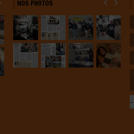
NOS PHOTOS
(L
(L
(L