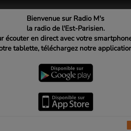
Bienvenue sur Radio M's
adio
Musique
Médias
C
la radio de l'Est-Parisien.
r écouter en direct avec votre smartphon
otre tablette, téléchargez notre application
r Radio M's
I
J
K
L
M
N
O
P
Q
R
S
T
U
V
X
Y
Z