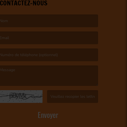
CONTACTEZ-NOUS
e nom est obligatoire. )
’email est obligatoire. )
e message est obligatoire. )
(Captcha invalide. )
Envoyer