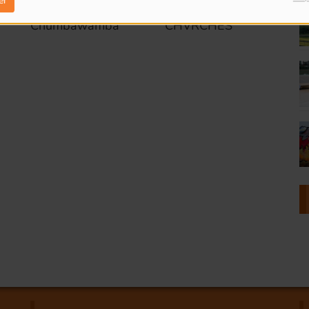
er
Chumbawamba
CHVRCHES