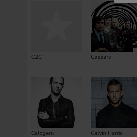
C2C
Caesars
Calogero
Calvin Harris