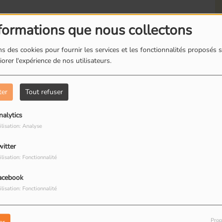
formations que nous collectons
s des cookies pour fournir les services et les fonctionnalités proposés s
orer l'expérience de nos utilisateurs.
Romainville : Les
R
boites à livres
d
ter
Tout refuser
nalytics
Change
Charlotte Cardin
ilisation: Analyse
witter
Romainville : Dorine
R
ilisation: Fonctionnalité
restauratrice de
T
peinture
R
acebook
ilisation: Fonctionnalité
Prop