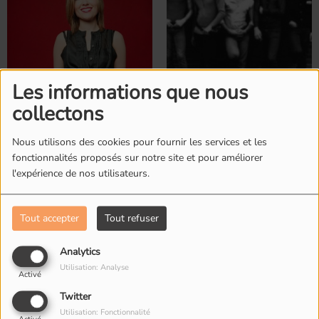
Les informations que nous
collectons
Dido
Dionysos
Nous utilisons des cookies pour fournir les services et les
fonctionnalités proposés sur notre site et pour améliorer
l'expérience de nos utilisateurs.
Tout accepter
Tout refuser
Analytics
Utilisation: Analyse
Activé
Twitter
Disiz
Dolly
Utilisation: Fonctionnalité