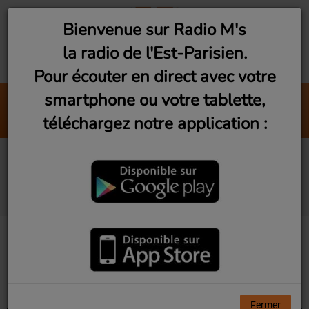
Bienvenue sur Radio M's
la radio de l'Est-Parisien.
Pour écouter en direct avec votre
smartphone ou votre tablette,
Live Vibes - Best Of Session L
téléchargez notre application :
Radio M's (Gérardo)
Artistes diffusés sur
Radio M's
Tous
0-9
A
B
C
D
E
F
G
H
I
J
K
L
M
N
O
P
Q
R
S
T
U
V
W
X
Y
Z
Fermer