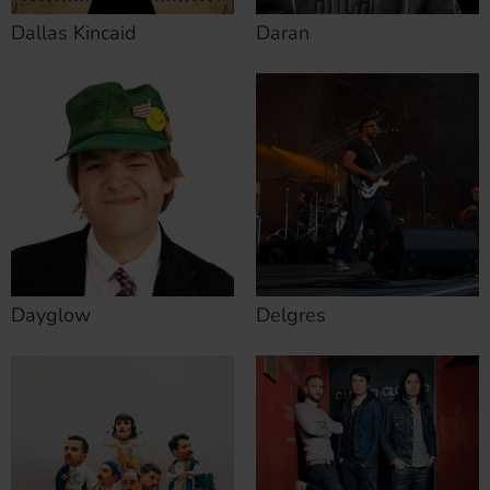
Dallas Kincaid
Daran
Dayglow
Delgres