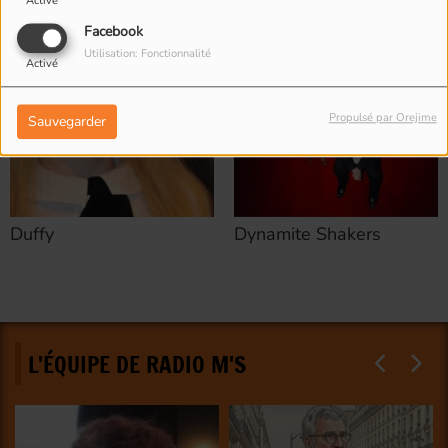
Activé
Facebook
Utilisation: Fonctionnalité
Activé
Propulsé par Orejime
Sauvegarder
Duffy
Dynamite Shakers
L'ÉQUIPE DE RADIO M'S