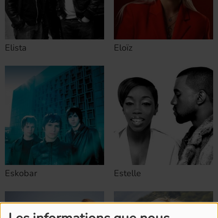
Elista
Eloïz
Eskobar
Estelle