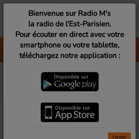
Bienvenue sur Radio M's
la radio de l'Est-Parisien.
Pour écouter en direct avec votre
smartphone ou votre tablette,
Nah
téléchargez notre application :
Khalid
Artistes diffusés sur
Radio M's
Tous
0-9
A
B
C
D
E
F
G
H
I
J
K
L
M
N
O
P
Q
R
S
T
U
V
W
X
Y
Z
Fermer