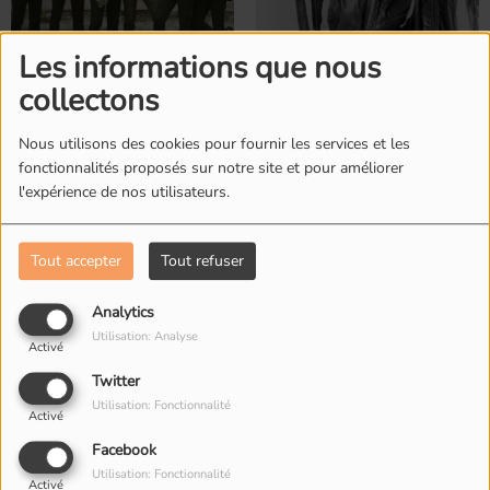
Les informations que nous
collectons
Foreigner
Fugees
Nous utilisons des cookies pour fournir les services et les
fonctionnalités proposés sur notre site et pour améliorer
l'expérience de nos utilisateurs.
L'ÉQUIPE DE RADIO M'S
Tout accepter
Tout refuser
Analytics
Utilisation: Analyse
Activé
Twitter
Utilisation: Fonctionnalité
Activé
Facebook
Utilisation: Fonctionnalité
Activé