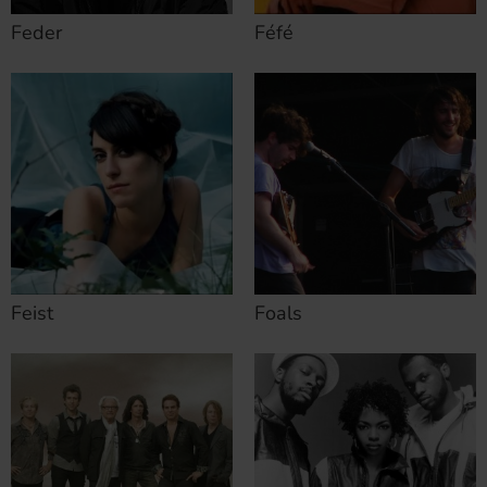
Feder
Féfé
Feist
Foals