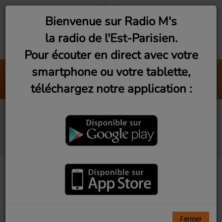
Bienvenue sur Radio M's
la radio de l'Est-Parisien.
Pour écouter en direct avec votre
smartphone ou votre tablette,
Romainville : Cléa et Paul
téléchargez notre application :
RomainVie
Artistes diffusés sur
Radio M's
Tous
0-9
A
B
C
D
E
F
G
H
I
J
K
L
M
N
O
P
Q
R
S
T
U
V
W
X
Y
Z
Fermer