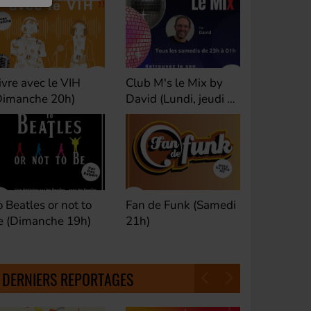
ivre avec le VIH
Club M's le Mix by
Dance Cl
Dimanche 20h)
David (Lundi, jeudi et
(Samedi 
samedi 23h)
o Beatles or not to
Fan de Funk (Samedi
Good Mor
e (Dimanche 19h)
21h)
(Samedi 
18h30)
DERNIERS REPORTAGES