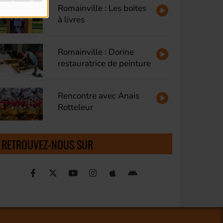
Romainville : Les boites
à livres
Romainville : Dorine
restauratrice de peinture
Rencontre avec Anais
Rotteleur
RETROUVEZ-NOUS SUR