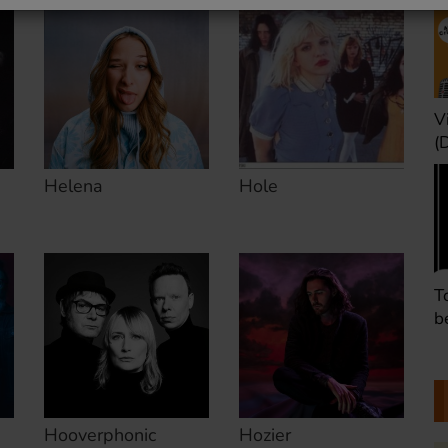
Une heure avant la
V
nuit (Dimanche 22h)
(
Helena
Hole
Défaire les idées
T
(Dimanche 21h)
b
Hooverphonic
Hozier