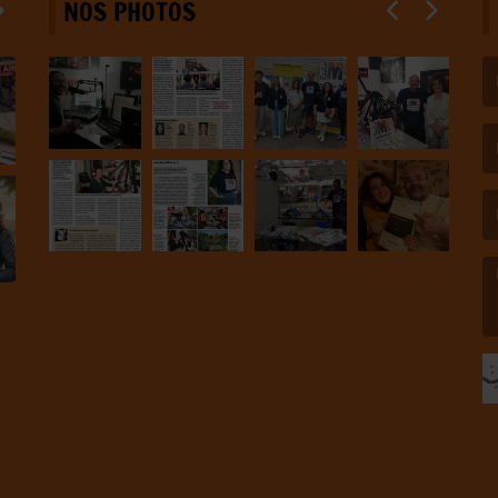
NOS PHOTOS
(L
(L
(L