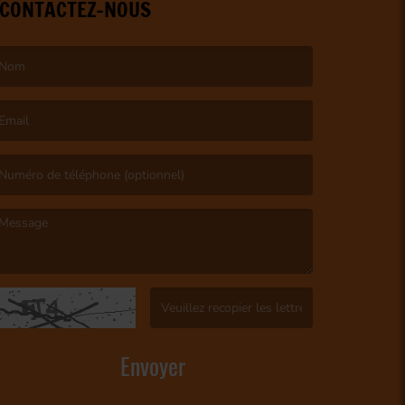
CONTACTEZ-NOUS
e nom est obligatoire. )
’email est obligatoire. )
e message est obligatoire. )
(Captcha invalide. )
Envoyer