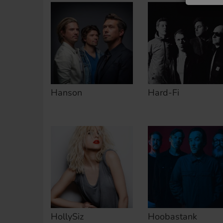
Hanson
Hard-Fi
HollySiz
Hoobastank