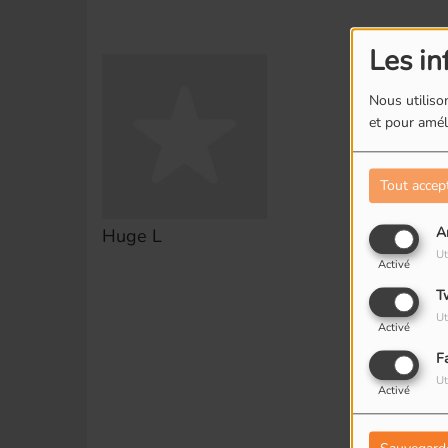
Les in
Nous utilison
et pour améli
Tout accep
A
Huge L
Ut
Activé
T
Ut
Activé
F
Ut
Activé