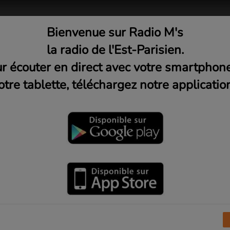
Bienvenue sur Radio M's
adio
Musique
Médias
C
la radio de l'Est-Parisien.
r écouter en direct avec votre smartphon
otre tablette, téléchargez notre application
r Radio M's
I
J
K
L
M
N
O
P
Q
R
S
T
U
V
X
Y
Z