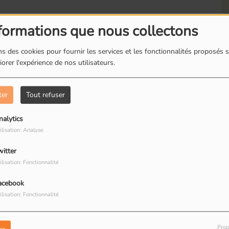
formations que nous collectons
s des cookies pour fournir les services et les fonctionnalités proposés s
orer l'expérience de nos utilisateurs.
Romainville : Les
R
boites à livres
d
ter
Tout refuser
nalytics
ilisation: Analyse
witter
Romainville : Dorine
R
ilisation: Fonctionnalité
restauratrice de
T
peinture
R
acebook
ilisation: Fonctionnalité
Prop