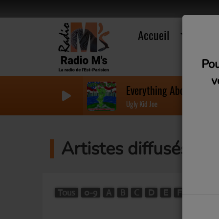
Accueil
R
Pou
v
Everything About You
Ugly Kid Joe
Artistes diffusés su
Tous
0-9
A
B
C
D
E
F
G
H
W