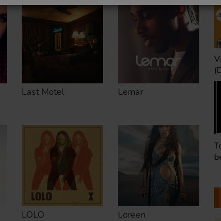
Une heure avant la
V
nuit (Dimanche 22h)
(
Last Motel
Lemar
Défaire les idées
T
(Dimanche 21h)
b
LOLO
Loreen