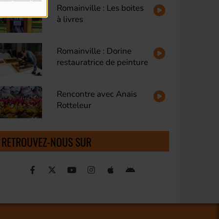
Romainville : Les boites
à livres
Romainville : Dorine
restauratrice de peinture
Rencontre avec Anais
Rotteleur
RETROUVEZ-NOUS SUR