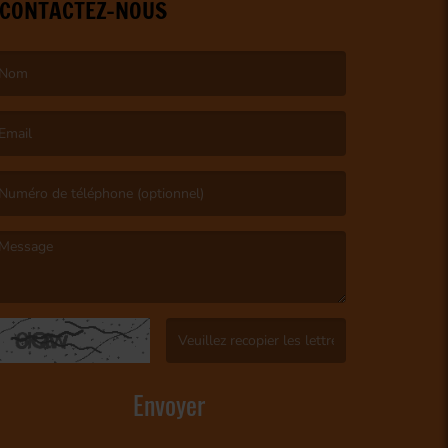
CONTACTEZ-NOUS
e nom est obligatoire. )
’email est obligatoire. )
e message est obligatoire. )
(Captcha invalide. )
Envoyer