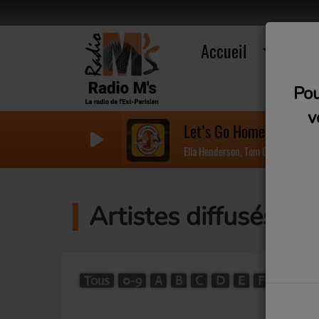
Accueil
R
Pou
v
Let’s Go Home Together
Ella Henderson, Tom Grennan
Artistes diffusés su
Tous
0-9
A
B
C
D
E
F
G
H
W