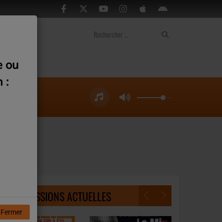
ontact
e ou
 :
NOS ÉMISSIONS ACTUELLES
Fermer