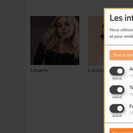
Les in
Nous utilison
et pour améli
Tout accep
A
Louane
Lucenzo
Ut
Activé
T
Ut
Activé
F
Ut
Activé