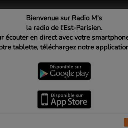
Bienvenue sur Radio M's
adio
Musique
Médias
C
la radio de l'Est-Parisien.
r écouter en direct avec votre smartphon
otre tablette, téléchargez notre application
r Radio M's
I
J
K
L
M
N
O
P
Q
R
S
T
U
V
X
Y
Z