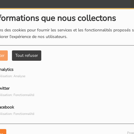
formations que nous collectons
s des cookies pour fournir les services et les fonctionnalités proposés s
orer l'expérience de nos utilisateurs.
Romainville : Les
R
boites à livres
d
ter
Tout refuser
nalytics
Luke
ilisation: Analyse
witter
Romainville : Dorine
R
ilisation: Fonctionnalité
restauratrice de
T
peinture
R
acebook
ilisation: Fonctionnalité
Prop