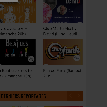
ivre avec le VIH
Club M's le Mix by
Dance Cl
Dimanche 20h)
David (Lundi, jeudi et
(Samedi 
samedi 23h)
o Beatles or not to
Fan de Funk (Samedi
Good Mor
e (Dimanche 19h)
21h)
(Samedi 
18h30)
DERNIERS REPORTAGES