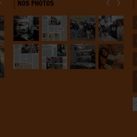
NOS PHOTOS
(L
(L
(L