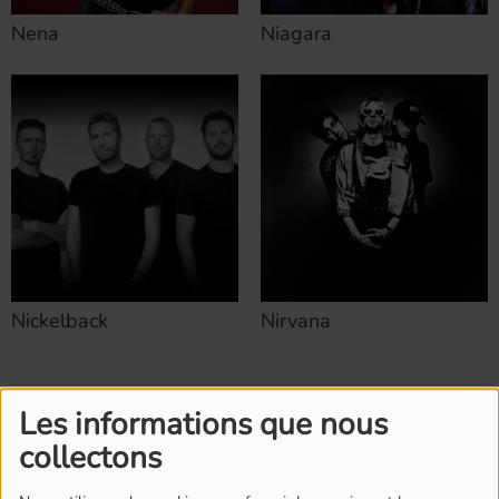
Nena
Niagara
Nickelback
Nirvana
Les informations que nous
collectons
L'ÉQUIPE DE RADIO M'S