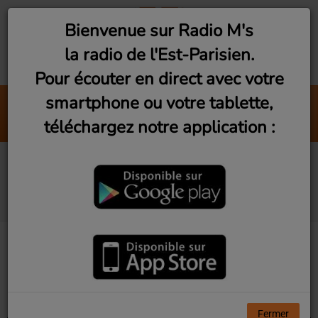
Bienvenue sur Radio M's
la radio de l'Est-Parisien.
Pour écouter en direct avec votre
smartphone ou votre tablette,
In The Stars
téléchargez notre application :
The Rolling Stones
Artistes diffusés sur
Radio M's
Tous
0-9
A
B
C
D
E
F
G
H
I
J
K
L
M
N
O
P
Q
R
S
T
U
V
W
X
Y
Z
Fermer