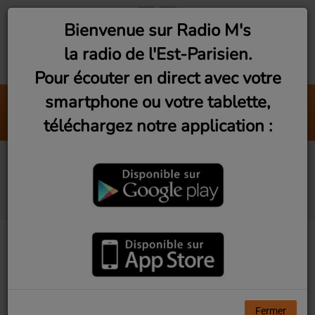
Bienvenue sur Radio M's
la radio de l'Est-Parisien.
Pour écouter en direct avec votre
smartphone ou votre tablette,
L'Amour A Plusieurs
téléchargez notre application :
Schérazade
Artistes diffusés sur
Radio M's
Tous
0-9
A
B
C
D
E
F
G
H
I
J
K
L
M
N
O
P
Q
R
S
T
U
V
W
X
Y
Z
Fermer