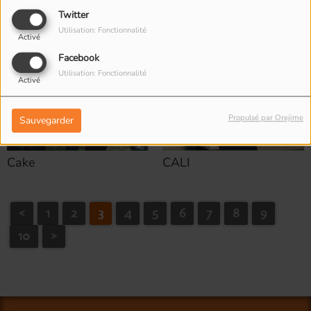
Twitter
Utilisation: Fonctionnalité
Activé
Facebook
Utilisation: Fonctionnalité
Activé
Propulsé par Orejime
Sauvegarder
Cake
CALI
<
1
2
3
4
5
6
7
8
9
10
>