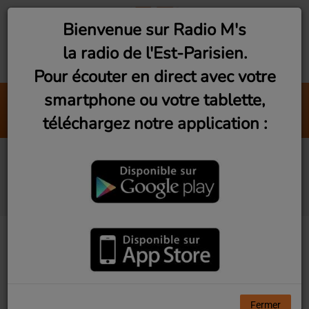
Bienvenue sur Radio M's
la radio de l'Est-Parisien.
Pour écouter en direct avec votre
smartphone ou votre tablette,
Sign Of The Times
téléchargez notre application :
The Belle Stars
Artistes diffusés sur
Radio M's
Tous
0-9
A
B
C
D
E
F
G
H
I
J
K
L
M
N
O
P
Q
R
S
T
U
V
W
X
Y
Z
Fermer