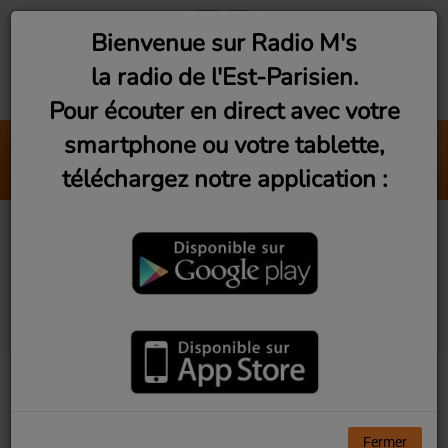
Bienvenue sur Radio M's
la radio de l'Est-Parisien.
Pour écouter en direct avec votre
smartphone ou votre tablette,
Photomaton
téléchargez notre application :
Jabberwocky
Exil, d'une voix à l'autre
#10 - Syrie après la
chute
Fermer