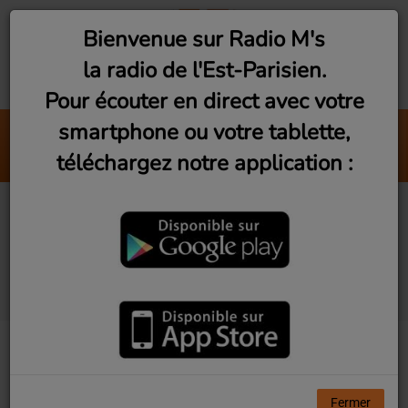
Bienvenue sur Radio M's
la radio de l'Est-Parisien.
Pour écouter en direct avec votre
smartphone ou votre tablette,
T'es Beau
téléchargez notre application :
The Doug
Exil, d'une voix à l'autre
#5 - Les frontières
françaises
Fermer