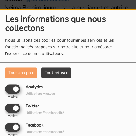
Nejma Brahim, journaliste à mediapart et autrice
de "2€ de l'heure"
@editionsduseuil
Les informations que nous
Vincent Brengarth, avocat en droit pénal et droit
collectons
public.
Nous utilisons des cookies pour fournir les services et les
fonctionnalités proposés sur notre site et pour améliorer
l'expérience de nos utilisateurs.
L'ÉQUIPE DE RADIO M'S
Tout accepter
Tout refuser
Analytics
Utilisation: Analyse
Activé
Twitter
Utilisation: Fonctionnalité
Activé
Facebook
Utilisation: Fonctionnalité
Activé