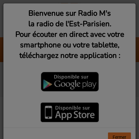
Bienvenue sur Radio M's
la radio de l'Est-Parisien.
Pour écouter en direct avec votre
smartphone ou votre tablette,
Interviews Pop-Rock (Vendredi 20h
téléchargez notre application :
Radio M's (Laurent)
Exil, d'une voix à l'autre
#9 - Le Soudan
Fermer