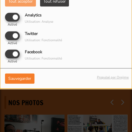
Tout accepter
Tout refuser
Analytics
Utilisation: Analyse
Activé
Twitter
Utilisation: Fonctionnalité
Activé
Facebook
Utilisation: Fonctionnalité
Activé
Propulsé par Orejime
Sauvegarder
NOS PHOTOS