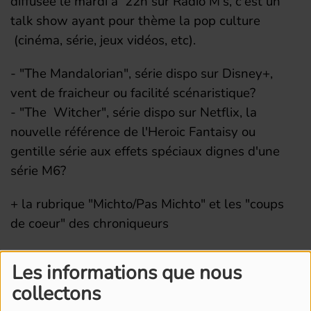
diffusée le mardi à 22h sur Radio M's, c'est un
talk show ayant pour thème la pop culture
(cinéma, série, jeux vidéos, etc).
- "The Mandalorian", série dispo sur Disney+,
vent de fraicheur ou facilité scénaristique?
- "The Witcher", série dispo sur Netflix, la
nouvelle référence de l'Heroic Fantaisy ou
gentille série aux effets spéciaux dignes d'une
série M6?
+ la rubrique "Michto/Pas Michto" et les "coups
de coeur" des chroniqueurs
Les informations que nous
collectons
L'ÉQUIPE DE RADIO M'S