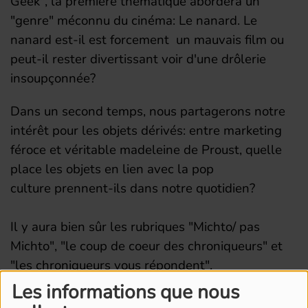
Geek", la première thématique abordera un
"genre" méconnu du cinéma: Le nanard. Le
nanard est-il est forcement un mauvais film ou
peut-il rester divertissant voir d'une drôlerie
insoupçonnée?
Dans un second temps, nous partagerons notre
intérêt pour les objets dérivés: entre marketing
féroce et véritable madeleine de Proust, quelle
place les objets en lien avec la pop
culture prennent-ils dans notre quotidien?
Il y aura bien sûr les rubriques "Michto/ pas
Michto", "le coup de coeur des chroniqueurs" et
"les chroniqueurs vous répondent".
Les informations que nous