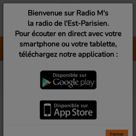
Bienvenue sur Radio M's
la radio de l'Est-Parisien.
Pour écouter en direct avec votre
smartphone ou votre tablette,
Interviews Pop-Rock (Vendredi 20
téléchargez notre application :
Radio M's (Laurent)
Les Rencontres du
3ème Geek #6
Fermer