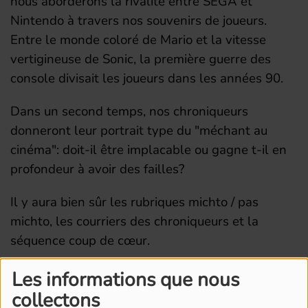
nous aborderons la rivalité entre SEGA et
Nintendo à travers nos souvenirs de joueurs.
Entre le monde coloré de Mario et la vitesse
vertigineuse de Sonic, la première guerre des
console divisait les joueurs dans les années 90.
Dans un second temps, nos chroniqueurs
donneront leur portrait type du "méchant au
cinéma": doit-il être implacable ou gagne t-il en
profondeur à avoir des failles?
Il y aura bien sûr les rubriques michto / pas
michto, les courriers des chroniqueurs et la
séquence coup de cœur.
Les informations que nous
collectons