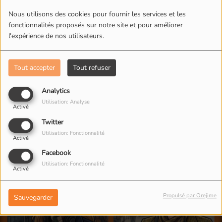
L'ÉQUIPE DE RADIO M'S
Nous utilisons des cookies pour fournir les services et les
fonctionnalités proposés sur notre site et pour améliorer
l'expérience de nos utilisateurs.
Tout accepter
Tout refuser
Analytics
Utilisation: Analyse
Activé
Twitter
Utilisation: Fonctionnalité
Activé
Facebook
Utilisation: Fonctionnalité
Activé
Propulsé par Orejime
Sauvegarder