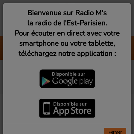
Bienvenue sur Radio M's
la radio de l'Est-Parisien.
Pour écouter en direct avec votre
smartphone ou votre tablette,
Live Vibes (Vendredi 19h)
téléchargez notre application :
Radio M's
Les Rencontres du
3ème Geek S2Ep1
Fermer