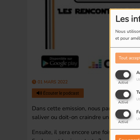
Les in
Nous utilison
et pour améli
Tout accep
A
Ut
01 MARS 2022
Activé
T
Écouter le podcast
Ut
Activé
Dans cette emission, nous parlerons des 
F
saliver ou doit-on craindre une indigestio
Ut
Activé
Ensuite, il sera encore une fois question