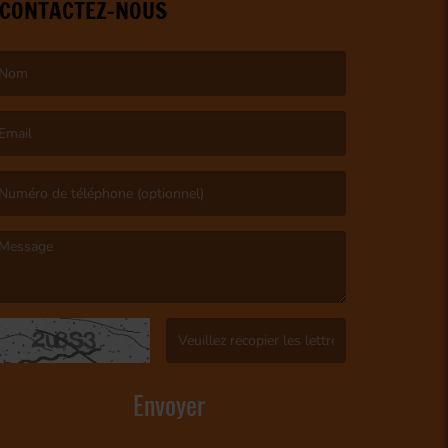
CONTACTEZ-NOUS
e nom est obligatoire. )
’email est obligatoire. )
e message est obligatoire. )
(Captcha invalide. )
Envoyer