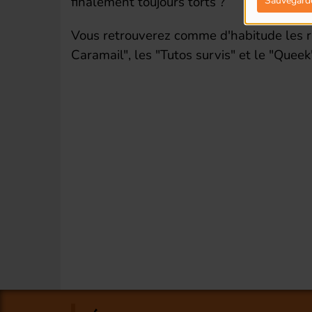
finalement toujours torts ?
Sauvegard
Vous retrouverez comme d'habitude les 
Caramail", les "Tutos survis" et le "Queek