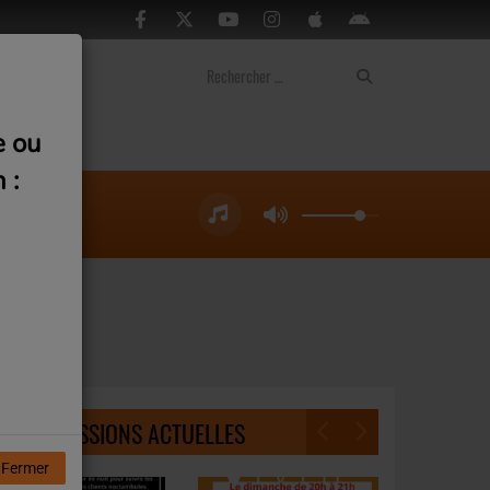
ontact
e ou
 :
NOS ÉMISSIONS ACTUELLES
Fermer