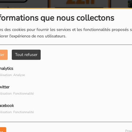
formations que nous collectons
s des cookies pour fournir les services et les fonctionnalités proposés s
orer l'expérience de nos utilisateurs.
Romainville : Les
R
boites à livres
d
ter
Tout refuser
nalytics
ilisation: Analyse
witter
Romainville : Dorine
R
ilisation: Fonctionnalité
restauratrice de
T
prochaines series Star Wars: nous font-elles
peinture
R
acebook
n ?
ilisation: Fonctionnalité
 des grands méchants dans le cinéma: ont-ils
Prop