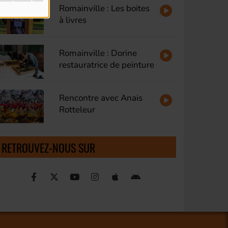
Romainville : Les boites
à livres
Romainville : Dorine
restauratrice de peinture
Rencontre avec Anais
Rotteleur
RETROUVEZ-NOUS SUR