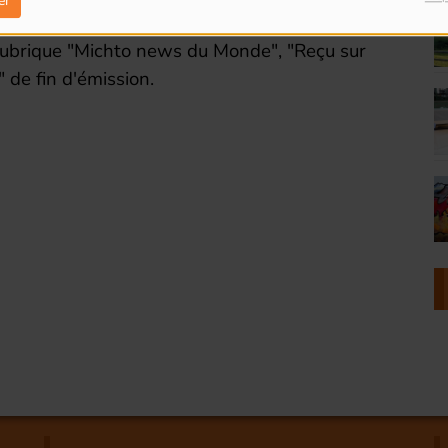
er
rubrique "Michto news du Monde", "Reçu sur
" de fin d'émission.