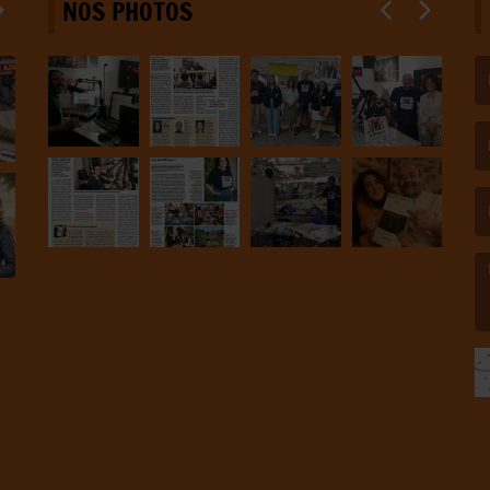
NOS PHOTOS
(L
(L
(L