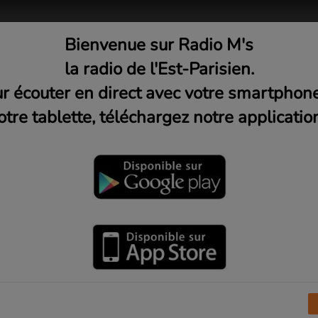
Bienvenue sur Radio M's
adio
Musique
Médias
C
la radio de l'Est-Parisien.
r écouter en direct avec votre smartphon
otre tablette, téléchargez notre application
 (Jeudi 20h)
 3ème Geek S2Ep4