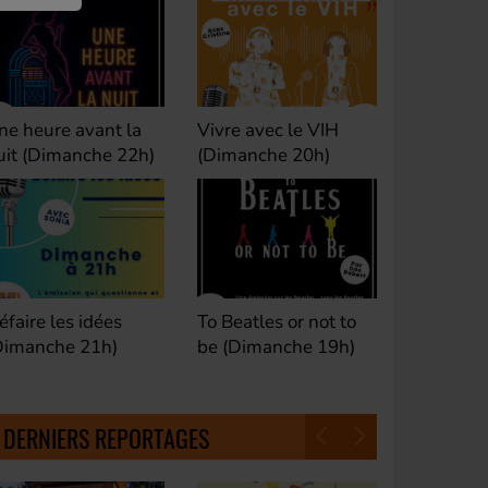
ivre avec le VIH
Club M's le Mix by
Dance Cl
Dimanche 20h)
David (Lundi, jeudi et
(Samedi 
samedi 23h)
o Beatles or not to
Fan de Funk (Samedi
Good Mor
e (Dimanche 19h)
21h)
(Samedi 
18h30)
DERNIERS REPORTAGES