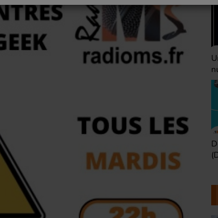
Une heure avant la
V
nuit (Dimanche 22h)
(
Défaire les idées
T
(Dimanche 21h)
b