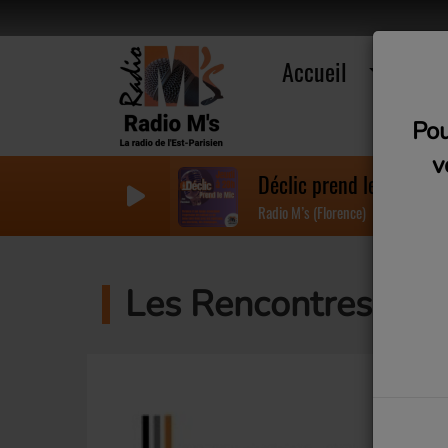
Accueil
R
Pou
v
Déclic prend le mic #48
Radio M’s (Florence)
Les Rencontres du