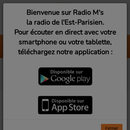
Bienvenue sur Radio M's
la radio de l'Est-Parisien.
Pour écouter en direct avec votre
smartphone ou votre tablette,
Sexual Healing
téléchargez notre application :
Marvin Gaye
Les Rencontres du
3ème Geek S2Ep5
Fermer