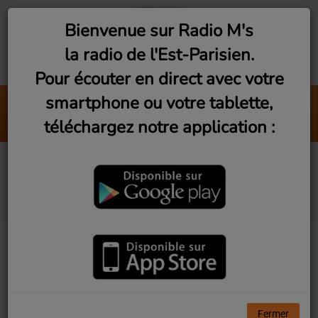
Bienvenue sur Radio M's
la radio de l'Est-Parisien.
Pour écouter en direct avec votre
smartphone ou votre tablette,
Good Morning Music #144 Cosim
téléchargez notre application :
Radio M's (Frédéric)
Les Rencontres du
3ème Geek S2Ep7
Fermer