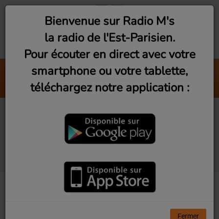
Bienvenue sur Radio M's
la radio de l'Est-Parisien.
Pour écouter en direct avec votre
smartphone ou votre tablette,
JazzOmania (Jeudi 22h)
téléchargez notre application :
Radio M's (Stephane Kochoyan)
Studio Visit #12 - En
lumière avec Marion
Flament
Fermer