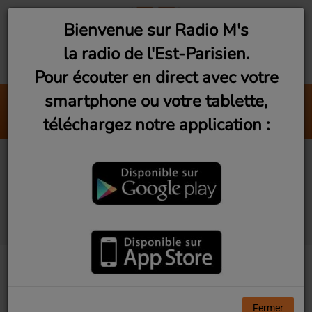
Bienvenue sur Radio M's
la radio de l'Est-Parisien.
Pour écouter en direct avec votre
smartphone ou votre tablette,
Live Vibes (Vendredi 19h)
téléchargez notre application :
Radio M's
Studio Visit #13 - Écrire
le monde avec Saint-
Oma
Fermer