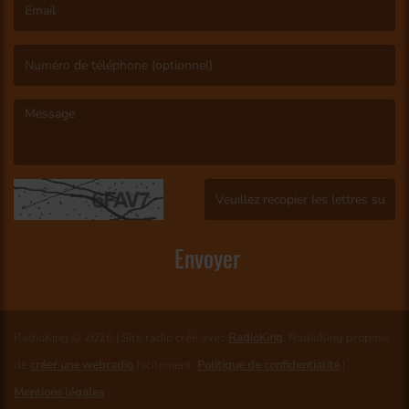
(L’email est obligatoire. )
(Le message est obligatoire. )
(Captcha invalide. )
Envoyer
RadioKing © 2026 | Site radio créé avec
RadioKing
. RadioKing propose
de
créer une webradio
facilement.
Politique de confidentialité
|
Mentions légales