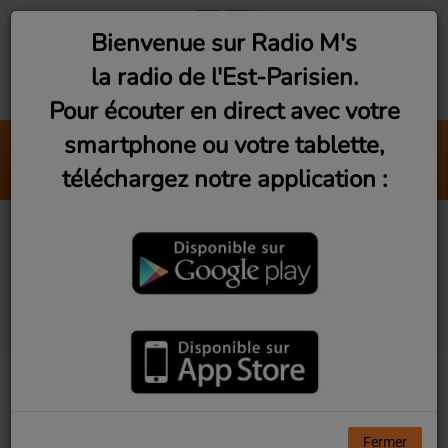
Bienvenue sur Radio M's
la radio de l'Est-Parisien.
Pour écouter en direct avec votre
smartphone ou votre tablette,
Guerrières De Lumière (Live)
téléchargez notre application :
Mathilde
Studio Visit #4 -
Perspective de rêve
avec Caroline Derveaux
Fermer