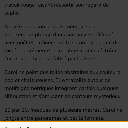
travail rouge faisant ressortir son regard de
saphir.
Arrivée dans son appartement, je suis
directement plongé dans son univers. Décoré
avec goût et raffinement, le salon est baigné de
lumière agrémenté de meubles chinés où trône
l’un des triptyques réalisé par l’artiste.
Caroline peint des toiles abstraites aux couleurs
pop et chaleureuses. Elle travaille autour de
motifs géométriques intégrant parfois quelques
silhouettes et s’amusant de contours mystérieux.
20 par 20, fresques de plusieurs mètres, Caroline
jongle entre panoramas et petits formats.