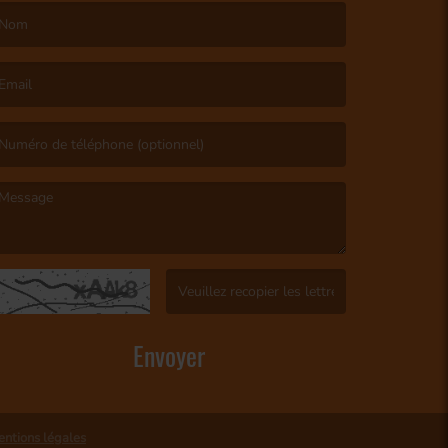
e nom est obligatoire. )
’email est obligatoire. )
e message est obligatoire. )
(Captcha invalide. )
Envoyer
ntions légales