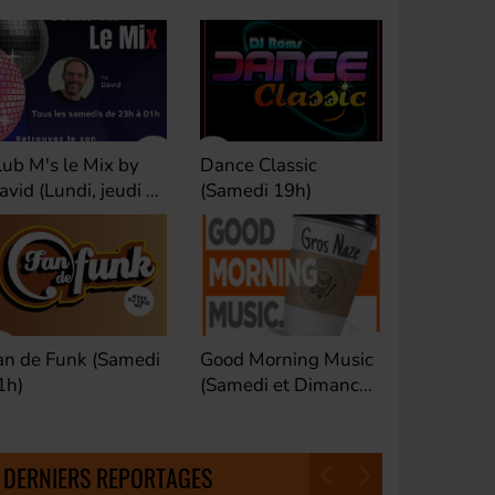
lub M's le Mix by
Dance Classic
Le Bon Ré
avid (Lundi, jeudi et
(Samedi 19h)
Yoan (We
amedi 23h)
- 10h)
an de Funk (Samedi
Good Morning Music
MixTape 
1h)
(Samedi et Dimanche
(Vendred
18h30)
DERNIERS REPORTAGES