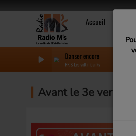
Accueil
R
Pou
v
Danser encore
HK & Les saltimbanks
Avant le 3e verre (