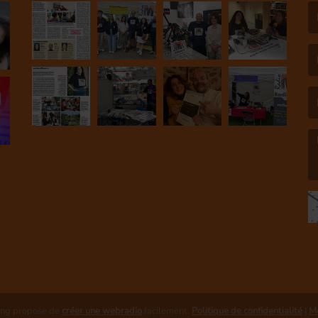
(L
(L
(L
ing propose de
créer une webradio
facilement.
Politique de confidentialité
|
Me