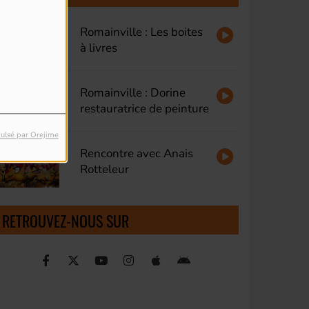
Romainville : Les boites
à livres
Romainville : Dorine
restauratrice de peinture
ulsé par Orejime
Rencontre avec Anais
Rotteleur
RETROUVEZ-NOUS SUR