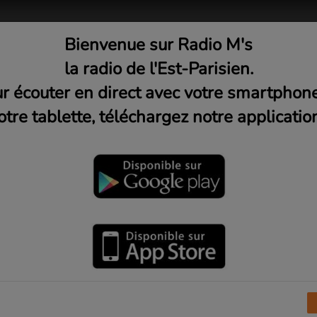
Bienvenue sur Radio M's
adio
Musique
Médias
C
la radio de l'Est-Parisien.
r écouter en direct avec votre smartphon
otre tablette, téléchargez notre application
Mercredi 19h)
Avant le 3e verre
est un
talk-show
d’une heure animé par trois fortes