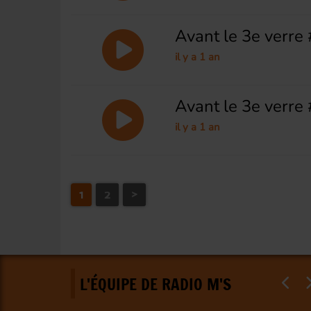
Avant le 3e verre #
il y a 1 an
Avant le 3e verre 
il y a 1 an
1
2
>
L'ÉQUIPE DE RADIO M'S