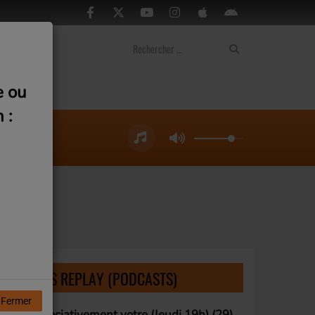
ontact
e ou
 :
LISTE DES REPLAY (PODCASTS)
Fermer
Associativement votre (Jeudi 19h) (29)