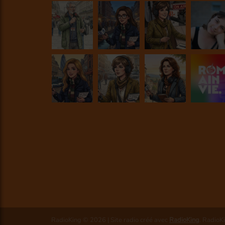
RadioKing © 2026 | Site radio créé avec
RadioKing
. RadioK