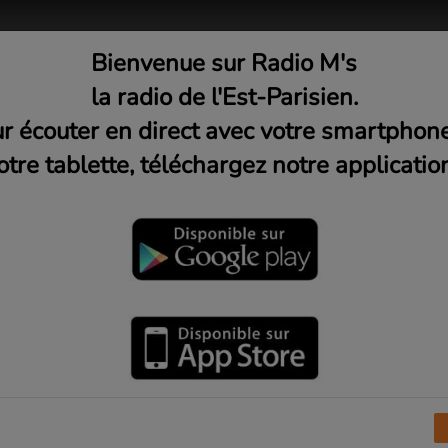
Bienvenue sur Radio M's
adio
Musique
Médias
C
la radio de l'Est-Parisien.
r écouter en direct avec votre smartphon
otre tablette, téléchargez notre application
Dimanche 21h)
«
Défaire les idées
», c'est l’émission qui
questionne et pose un regard critique pour