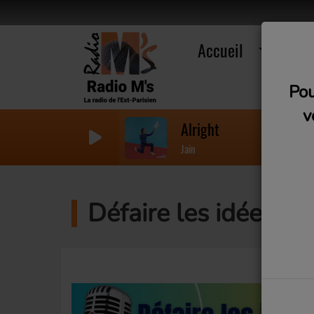
Accueil
R
Pou
v
Alright
Jain
Défaire les idées (