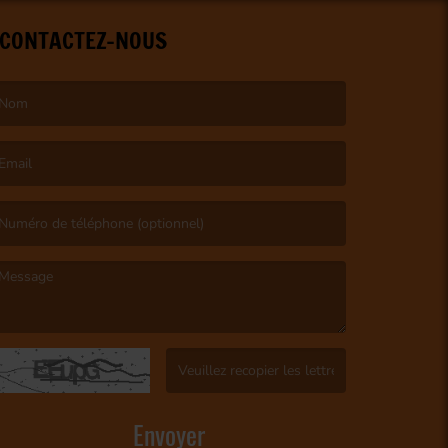
CONTACTEZ-NOUS
e nom est obligatoire. )
’email est obligatoire. )
e message est obligatoire. )
(Captcha invalide. )
Envoyer