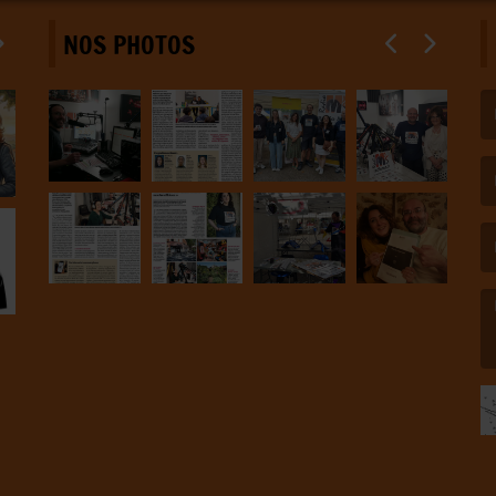
NOS PHOTOS
(L
(L
(L