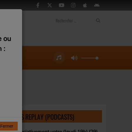
ontact
e ou
 :
LISTE DES REPLAY (PODCASTS)
Fermer
Associativement votre (Jeudi 19h) (29)